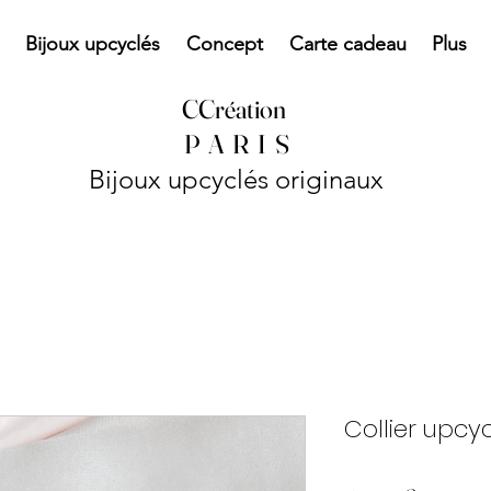
Bijoux upcyclés
Concept
Carte cadeau
Plus
CCréation
P
A R I S
Bijoux upcyclés originaux
Collier upcyc