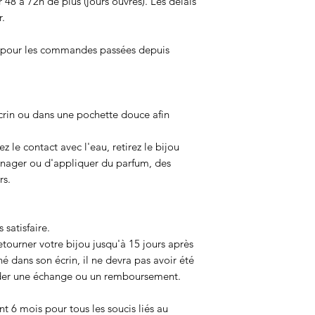
 48 à 72h de plus (jours ouvrés). Les délais
r.
s pour les commandes passées depuis
crin ou dans une pochette douce afin
ez le contact avec l'eau, retirez le bijou
e nager ou d'appliquer du parfum, des
rs.
 satisfaire.
etourner votre bijou jusqu'à 15 jours après
né dans son écrin, il ne devra pas avoir été
der une échange ou un remboursement.
nt 6 mois pour tous les soucis liés au