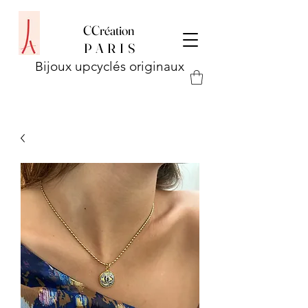
CCréation
P
A R I S
Bijoux upcyclés originaux