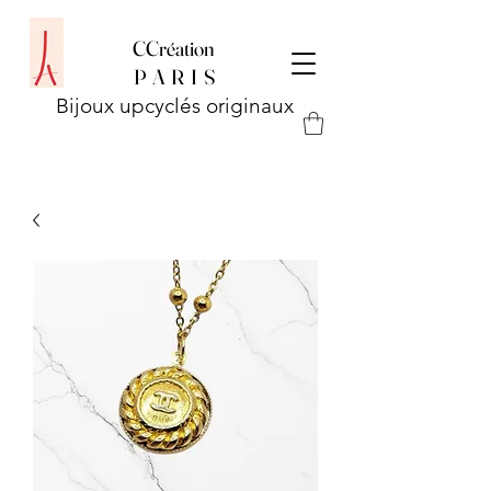
CCréation
P
A R I S
Bijoux upcyclés originaux