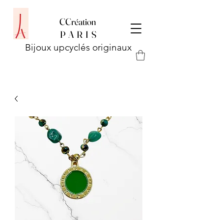
CCréation
P
A R I S
Bijoux upcyclés originaux