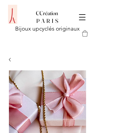
CCréation
P
A R I S
Bijoux upcyclés originaux