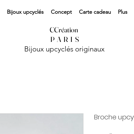
Bijoux upcyclés
Concept
Carte cadeau
Plus
CCréation
P
A R I S
Bijoux upcyclés originaux
Broche upc