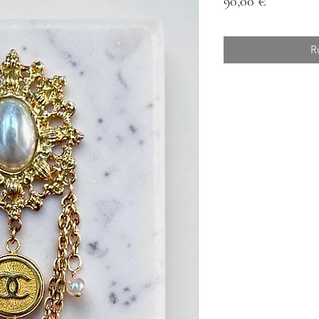
Prix
90,00 €
R