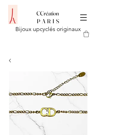
CCréation
P
A R I S
Bijoux upcyclés originaux