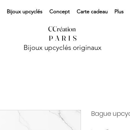
Bijoux upcyclés
Concept
Carte cadeau
Plus
CCréation
P
A R I S
Bijoux upcyclés originaux
Bague upcyc