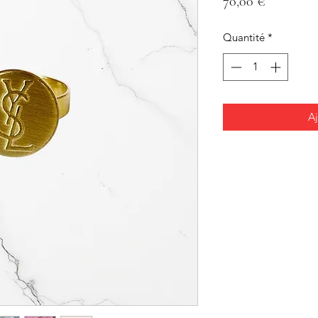
Prix
70,00 €
Quantité
*
Aj