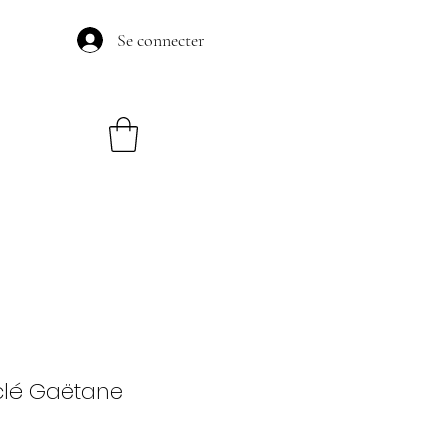
Se connecter
yclé Gaëtane