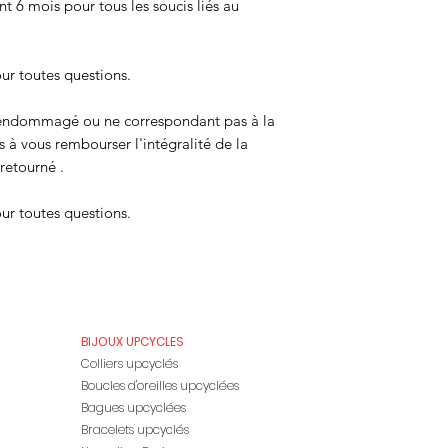
nt 6 mois pour tous les soucis liés au
ur toutes questions.
ait endommagé ou ne correspondant pas à la
 vous rembourser l'intégralité de la
retourné .
ur toutes questions.
BIJOUX UPCYCLES
Colliers upcyclés
Boucles d'oreilles upcyclées
Bagues upcyclées
Bracelets upcyclés