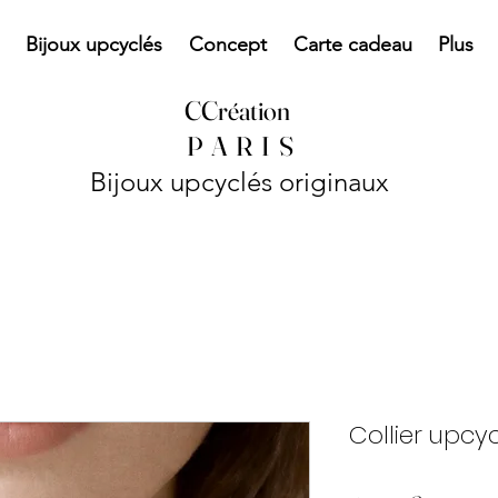
Bijoux upcyclés
Concept
Carte cadeau
Plus
CCréation
P
A R I S
Bijoux upcyclés originaux
Collier upc