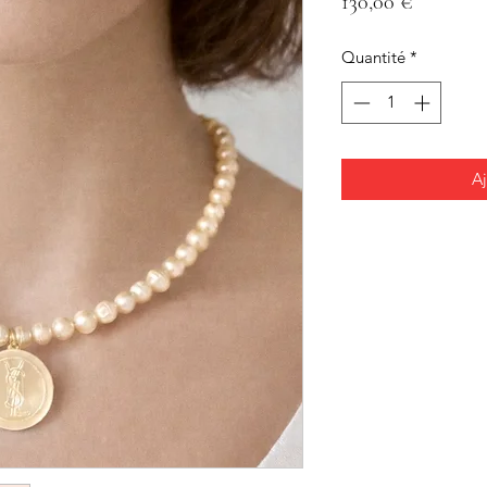
Prix
130,00 €
Quantité
*
Aj