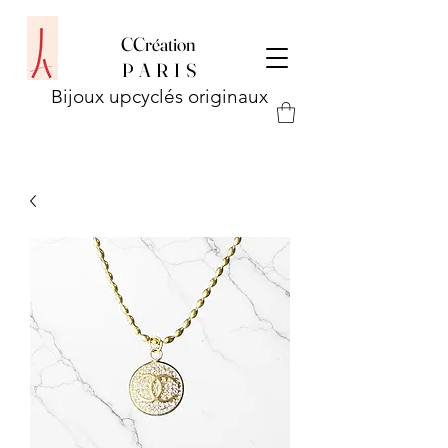
CCréation
P
A R I S
Bijoux upcyclés originaux