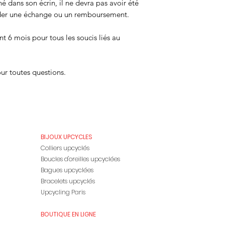
né dans son écrin, il ne devra pas avoir été
der une échange ou un remboursement.
nt 6 mois pour tous les soucis liés au
ur toutes questions.
BIJOUX UPCYCLES
Colliers upcyclés
Boucles d'oreilles upcyclées
Bagues upcyclées
Bracelets upcyclés
Upcycling Paris
BOUTIQUE EN LIGNE