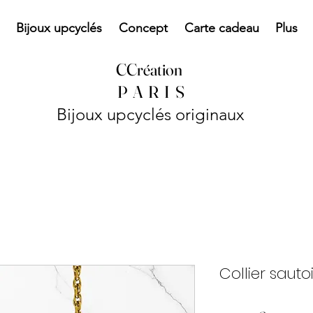
Bijoux upcyclés
Concept
Carte cadeau
Plus
CCréation
P
A R I S
Bijoux upcyclés originaux
Collier sauto