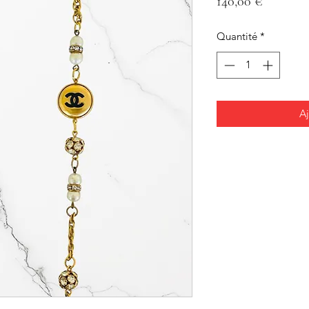
Prix
140,00 €
Quantité
*
Aj