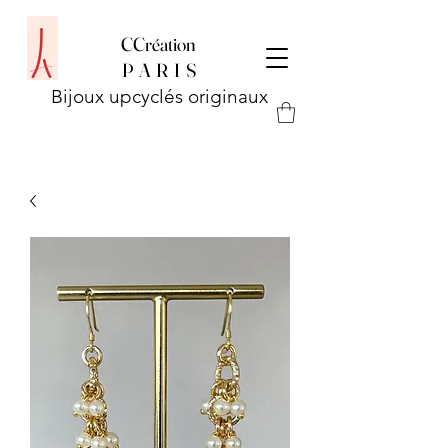
CCréation
P
A R I S
Bijoux upcyclés originaux