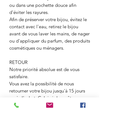
ou dans une pochette douce afin
d'éviter les rayures.
Afin de préserver votre bijou, évitez le
contact avec l'eau, retirez le bijou
avant de vous laver les mains, de nager
ou d'appliquer du parfum, des produits
cosmétiques ou ménagers.
RETOUR
Notre priorité absolue est de vous
satisfaire.
Vous avez la possibilité de nous
retourner votre bijou jusqu'à 15 jours
après l'achat. Celui ci devra être
retourné dans son écrin, il ne devra pas
avoir été porté. Vous pourrez nous
demander une échange ou un
remboursement.