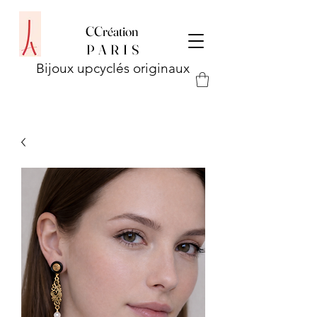
CCréation
P
A R I S
Bijoux upcyclés originaux