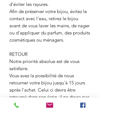
d'éviter les rayures.
Afin de préserver votre bijou, évitez le
contact avec l'eau, retirez le bijou
avant de vous laver les mains, de nager
ou d'appliquer du parfum, des produits
cosmétiques ou ménagers.
RETOUR
Notre priorité absolue est de vous
satisfaire.
Vous avez la possibilité de nous
retourner votre bijou jusqu'à 15 jours
après l'achat. Celui ci devra être
retourné dans son écrin, il ne devra pas
avoir été porté. Vous pourrez nous
demander une échange ou un
remboursement.
Tous les bijoux sont garantis durant 6