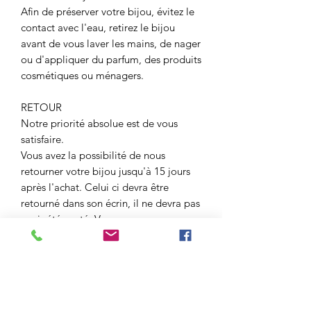
Afin de préserver votre bijou, évitez le
contact avec l'eau, retirez le bijou
avant de vous laver les mains, de nager
ou d'appliquer du parfum, des produits
cosmétiques ou ménagers.
RETOUR
Notre priorité absolue est de vous
satisfaire.
Vous avez la possibilité de nous
retourner votre bijou jusqu'à 15 jours
après l'achat. Celui ci devra être
retourné dans son écrin, il ne devra pas
avoir été porté. Vous pourrez nous
demander une échange ou un
remboursement.
Tous les bijoux sont garantis durant 6
mois pour tous les soucis liés au