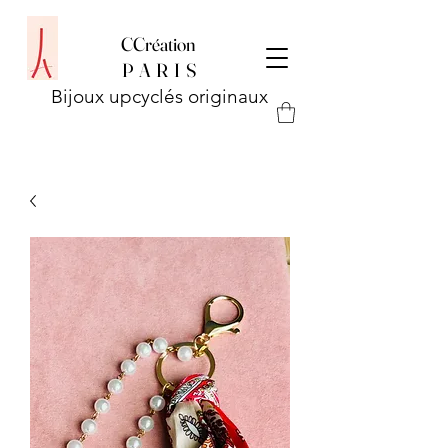
CCréation
P
A R I S
Bijoux upcyclés originaux