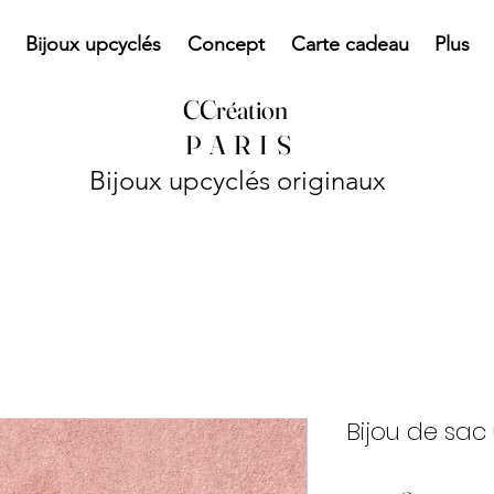
Bijoux upcyclés
Concept
Carte cadeau
Plus
CCréation
P
A R I S
Bijoux upcyclés originaux
Bijou de sac 