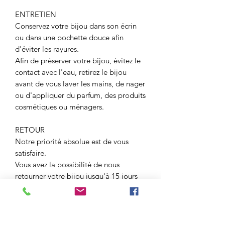
ENTRETIEN
Conservez votre bijou dans son écrin
ou dans une pochette douce afin
d'éviter les rayures.
Afin de préserver votre bijou, évitez le
contact avec l'eau, retirez le bijou
avant de vous laver les mains, de nager
ou d'appliquer du parfum, des produits
cosmétiques ou ménagers.
RETOUR
Notre priorité absolue est de vous
satisfaire.
Vous avez la possibilité de nous
retourner votre bijou jusqu'à 15 jours
après l'achat. Celui ci devra être
retourné dans son écrin, il ne devra pas
avoir été porté. Vous pourrez nous
demander une échange ou un