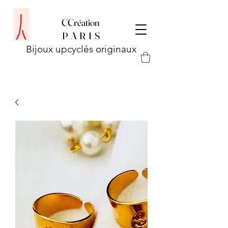
CCréation
P
A R I S
Bijoux upcyclés originaux